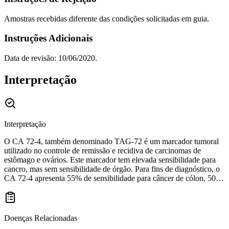
Amostras recebidas diferente das condições solicitadas em guia.
Instruções Adicionais
Data de revisão: 10/06/2020.
Interpretação
Interpretação
O CA 72-4, também denominado TAG-72 é um marcador tumoral
utilizado no controle de remissão e recidiva de carcinomas de
estômago e ovários. Este marcador tem elevada sensibilidade para
cancro, mas sem sensibilidade de órgão. Para fins de diagnóstico, o
CA 72-4 apresenta 55% de sensibilidade para câncer de cólon, 50%
para câncer de estomago, 45% para câncer de pâncreas e trato biliar
e 63% para carcinoma mucinoso de ovário. 50% dos pacientes com
câncer gástrico apresentam níveis elevados de CA 72-4. A
vantagem mais importante do marcador CA 72-4 relativamente a
Doenças Relacionadas
outros é a respectiva especificidade de diagnóstico para doenças