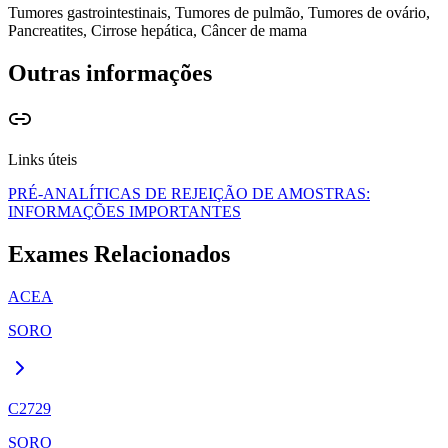
benignas, que é particularmente elevada.
Tumores gastrointestinais, Tumores de pulmão, Tumores de ovário,
Pancreatites, Cirrose hepática, Câncer de mama
Outras informações
Links úteis
PRÉ-ANALÍTICAS DE REJEIÇÃO DE AMOSTRAS:
INFORMAÇÕES IMPORTANTES
Exames Relacionados
ACEA
SORO
C2729
SORO