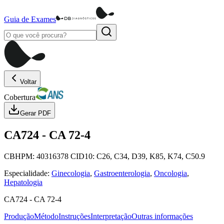
Guia de Exames
Voltar
Cobertura
Gerar PDF
CA724
-
CA 72-4
CBHPM:
40316378
CID10:
C26, C34, D39, K85, K74, C50.9
Especialidade:
Ginecologia
,
Gastroenterologia
,
Oncologia
,
Hepatologia
CA724
-
CA 72-4
Produção
Método
Instruções
Interpretação
Outras informações