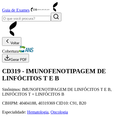
Guia de Exames
Voltar
Cobertura
Gerar PDF
CD319
-
IMUNOFENOTIPAGEM DE
LINFÓCITOS T E B
Sinônimos:
IMUNOFENOTIPAGEM DE LINFÓCITOS T E B,
LINFÓCITOS T + LINFÓCITOS B
CBHPM:
40404188, 40319369
CID10:
C91, B20
Especialidade:
Hematologia
,
Oncologia