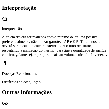
Interpretação
Interpretação
A coleta deverá ser realizada com o mínimo de trauma possível,
preferencialmente, não utilizar garrote. TAP e KPTT - a amostra
deverá ser imediatamente transferida para o tubo de citrato,
respeitando a marcação do mesmo, para que a quantidade de sangue
e anticoagulante sejam proporcionais ao volume coletado. Inverter
os tubos de 8 a 10 vezes. Centrifugar imediatamente o tubo após
homogeneização, por 15 minutos a 3000 RPM. Em seguida separar
o plasma cuidadosamente em tubo de transporte. Repetir o processo
de centrifugação e transferir novamente o sobrenadante para um
Doenças Relacionadas
tubo de transporte. Esse procedimento deve ser realizado para a
obtenção de um plasma pobre em plaquetas. As plaquetas interferem
Distúrbios da coagulação
no resultado do exame, pois podem aumentar o tempo de
coagulação. Após esse procedimento, congelar imediatamente o
Outras informações
plasma, e enviar dessa forma para o DB. É muito importante que o
material chegue congelado ao DB e não sofra descongelamentos,
pois dessa forma, ocorrerá interferência nos fatores e proteínas do
processo de coagulação (TAP/KPTT).