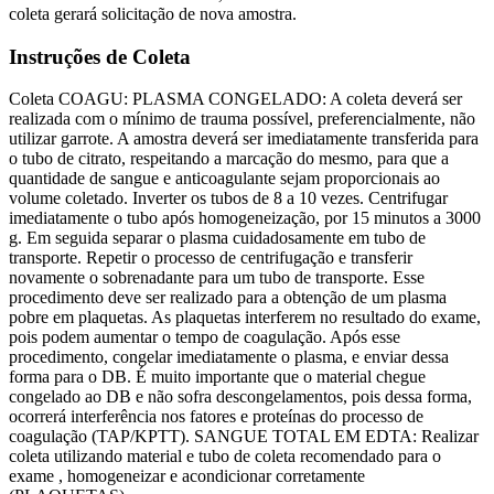
coleta gerará solicitação de nova amostra.
Instruções de Coleta
Coleta COAGU: PLASMA CONGELADO: A coleta deverá ser
realizada com o mínimo de trauma possível, preferencialmente, não
utilizar garrote. A amostra deverá ser imediatamente transferida para
o tubo de citrato, respeitando a marcação do mesmo, para que a
quantidade de sangue e anticoagulante sejam proporcionais ao
volume coletado. Inverter os tubos de 8 a 10 vezes. Centrifugar
imediatamente o tubo após homogeneização, por 15 minutos a 3000
g. Em seguida separar o plasma cuidadosamente em tubo de
transporte. Repetir o processo de centrifugação e transferir
novamente o sobrenadante para um tubo de transporte. Esse
procedimento deve ser realizado para a obtenção de um plasma
pobre em plaquetas. As plaquetas interferem no resultado do exame,
pois podem aumentar o tempo de coagulação. Após esse
procedimento, congelar imediatamente o plasma, e enviar dessa
forma para o DB. É muito importante que o material chegue
congelado ao DB e não sofra descongelamentos, pois dessa forma,
ocorrerá interferência nos fatores e proteínas do processo de
coagulação (TAP/KPTT). SANGUE TOTAL EM EDTA: Realizar
coleta utilizando material e tubo de coleta recomendado para o
exame , homogeneizar e acondicionar corretamente