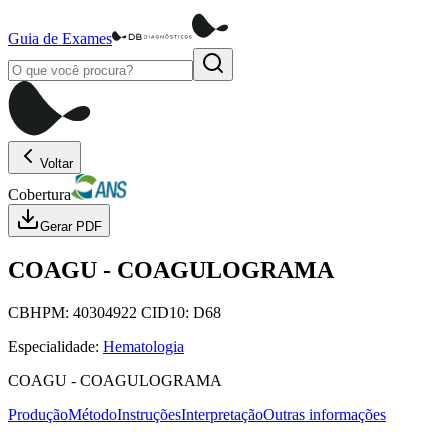
Guia de Exames
Voltar
Cobertura
Gerar PDF
COAGU
-
COAGULOGRAMA
CBHPM:
40304922
CID10:
D68
Especialidade:
Hematologia
COAGU
-
COAGULOGRAMA
Produção
Método
Instruções
Interpretação
Outras informações