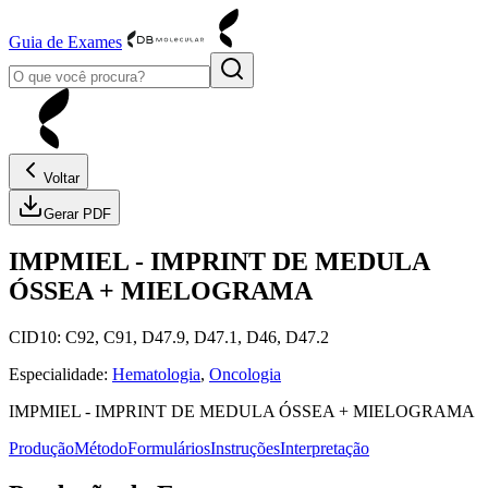
Guia de Exames
Voltar
Gerar PDF
IMPMIEL
-
IMPRINT DE MEDULA
ÓSSEA + MIELOGRAMA
CID10:
C92, C91, D47.9, D47.1, D46, D47.2
Especialidade:
Hematologia
,
Oncologia
IMPMIEL
-
IMPRINT DE MEDULA ÓSSEA + MIELOGRAMA
Produção
Método
Formulários
Instruções
Interpretação