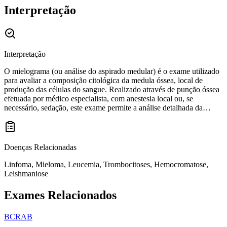
Interpretação
Interpretação
O mielograma (ou análise do aspirado medular) é o exame utilizado
para avaliar a composição citológica da medula óssea, local de
produção das células do sangue. Realizado através de punção óssea
efetuada por médico especialista, com anestesia local ou, se
necessário, sedação, este exame permite a análise detalhada da
quantidade, morfologia e maturação das células hematopoiéticas que
compõem o parênquima medular e a identificação de possíveis
alterações nas mesmas. A coleta pode ser realizada no osso esterno
(região do tórax), crista ilíaca (bacia) ou tíbia (mais comum em
Doenças Relacionadas
crianças). Nos casos em que a aspiração medular se mostra difícil ou
inviável, e nas situações em que é necessário complementar o
Linfoma, Mieloma, Leucemia, Trombocitoses, Hemocromatose,
diagnóstico e/ou estadiamento da doença, o médico pode realizar
Leishmaniose
uma biópsia de medula óssea e o imprint do fragmento biopsiado,
pressionando o fragmento contra uma lâmina de vidro seca, obtendo
Exames Relacionados
uma espécie de ?carimbo? celular. Tanto a lâmina do esfregaço
medular quanto a do imprint da biópsia são então enviadas para
BCRAB
análise laboratorial. Este exame é essencial para diagnóstico e
acompanhamento de diversas desordens hematológicas ou não,