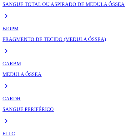
SANGUE TOTAL OU ASPIRADO DE MEDULA ÓSSEA
como leucemias, linfomas, neoplasias mieloproliferativas ,
neoplasias plasmocitárias, entre outras.
BIOPM
FRAGMENTO DE TECIDO (MEDULA ÓSSEA)
CARBM
MEDULA ÓSSEA
CARDH
SANGUE PERIFÉRICO
FLLC