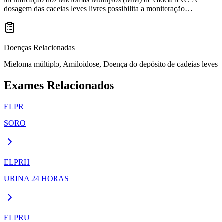
dosagem das cadeias leves livres possibilita a monitoração
quantitativa dos pacientes com doença plasmocitária oligosecretora,
incluindo amiloidose, MM oligosecretor.
Doenças Relacionadas
Mieloma múltiplo, Amiloidose, Doença do depósito de cadeias leves
Exames Relacionados
ELPR
SORO
ELPRH
URINA 24 HORAS
ELPRU