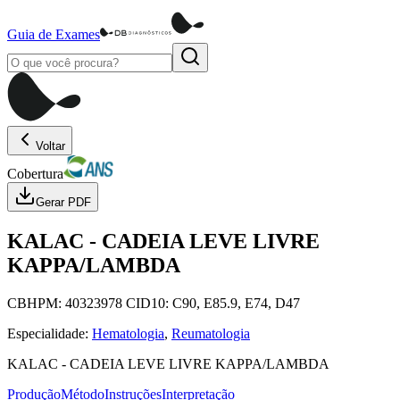
Guia de Exames
Voltar
Cobertura
Gerar PDF
KALAC
-
CADEIA LEVE LIVRE
KAPPA/LAMBDA
CBHPM:
40323978
CID10:
C90, E85.9, E74, D47
Especialidade:
Hematologia
,
Reumatologia
KALAC
-
CADEIA LEVE LIVRE KAPPA/LAMBDA
Produção
Método
Instruções
Interpretação