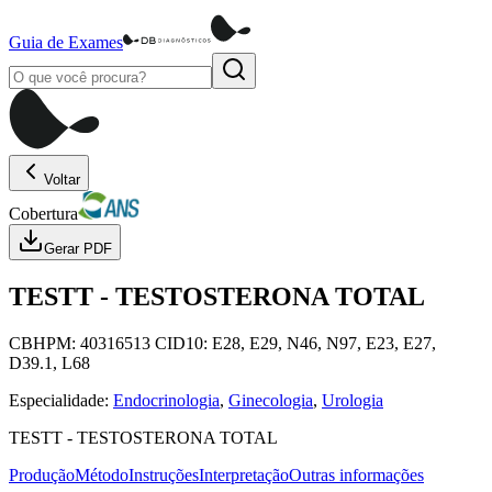
Guia de Exames
Voltar
Cobertura
Gerar PDF
TESTT
-
TESTOSTERONA TOTAL
CBHPM:
40316513
CID10:
E28, E29, N46, N97, E23, E27,
D39.1, L68
Especialidade:
Endocrinologia
,
Ginecologia
,
Urologia
TESTT
-
TESTOSTERONA TOTAL
Produção
Método
Instruções
Interpretação
Outras informações