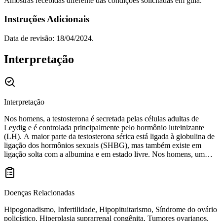
Amostras recebidas diferente das condições solicitadas em guia.
Instruções Adicionais
Data de revisão: 18/04/2024.
Interpretação
Interpretação
Nos homens, a testosterona é secretada pelas células adultas de
Leydig e é controlada principalmente pelo hormônio luteinizante
(LH). A maior parte da testosterona sérica está ligada à globulina de
ligação dos hormônios sexuais (SHBG), mas também existe em
ligação solta com a albumina e em estado livre. Nos homens, um
nível de testosterona total anormalmente baixo pode indicar
hipogonadismo, hipopituitarismo, hiperprolactinemia, insuficiência
renal, cirrose hepática ou síndrome de Kleinfelter. Valores elevados
de testosterona total nos homens podem ser causados por tumores
Doenças Relacionadas
das glândulas suprarrenais ou dos testículos, hiperplasia congênita
das glândulas suprarrenais ou anomalias do eixo hipotalâmico-
Hipogonadismo, Infertilidade, Hipopituitarismo, Síndrome do ovário
pituitário-testicular. Nas mulheres, a testosterona é produzida nos
policístico, Hiperplasia suprarrenal congênita, Tumores ovarianos,