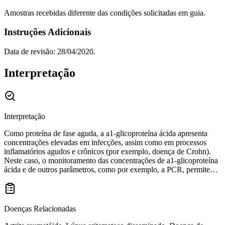
Amostras recebidas diferente das condições solicitadas em guia.
Instruções Adicionais
Data de revisão: 28/04/2020.
Interpretação
Interpretação
Como proteína de fase aguda, a a1-glicoproteína ácida apresenta
concentrações elevadas em infecções, assim como em processos
inflamatórios agudos e crônicos (por exemplo, doença de Crohn).
Neste caso, o monitoramento das concentrações de a1-glicoproteína
ácida e de outros parâmetros, como por exemplo, a PCR, permitem
avaliar de modo muito sensível o estado do paciente, assim como o
seu prognóstico. Os pacientes com lesões, queimaduras ou tumores
apresentam elevadas concentrações séricas. Nos pacientes com
insuficiência renal crônica foram medidas concentrações séricas
Doenças Relacionadas
elevadas da a1-glicoproteína ácida, ainda que não exista qualquer
diferença notória entre os doentes dialisados e os não dialisados.