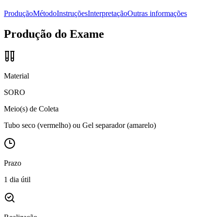
Produção
Método
Instruções
Interpretação
Outras informações
Produção do Exame
Material
SORO
Meio(s) de Coleta
Tubo seco (vermelho) ou Gel separador (amarelo)
Prazo
1 dia útil