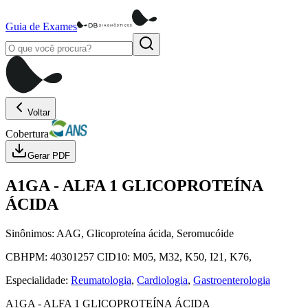
Guia de Exames
Voltar
Cobertura
Gerar PDF
A1GA
-
ALFA 1 GLICOPROTEÍNA
ÁCIDA
Sinônimos:
AAG, Glicoproteína ácida, Seromucóide
CBHPM:
40301257
CID10:
M05, M32, K50, I21, K76,
Especialidade:
Reumatologia
,
Cardiologia
,
Gastroenterologia
A1GA
-
ALFA 1 GLICOPROTEÍNA ÁCIDA