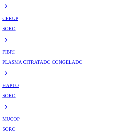
CERUP
SORO
FIBRI
PLASMA CITRATADO CONGELADO
HAPTO
SORO
MUCOP
SORO