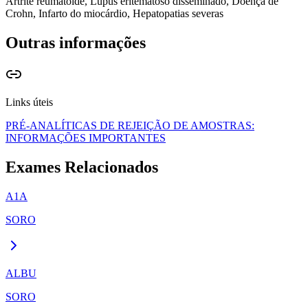
Artrite reumatóide, Lúpus eritematoso disseminado, Doença de
Nos pacientes com doenças crônicas do fígado, foram encontradas
Crohn, Infarto do miocárdio, Hepatopatias severas
concentrações séricas reduzidas, devido a uma produção limitada da
a1-glicoproteína ácida.
Outras informações
Links úteis
PRÉ-ANALÍTICAS DE REJEIÇÃO DE AMOSTRAS:
INFORMAÇÕES IMPORTANTES
Exames Relacionados
A1A
SORO
ALBU
SORO