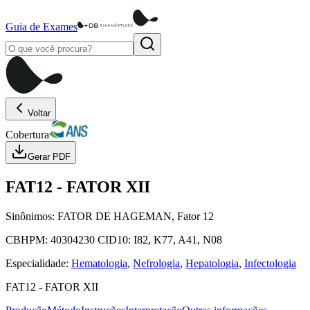
Guia de Exames
Voltar
Cobertura
Gerar PDF
FAT12
-
FATOR XII
Sinônimos:
FATOR DE HAGEMAN, Fator 12
CBHPM:
40304230
CID10:
I82, K77, A41, N08
Especialidade:
Hematologia
,
Nefrologia
,
Hepatologia
,
Infectologia
FAT12
-
FATOR XII