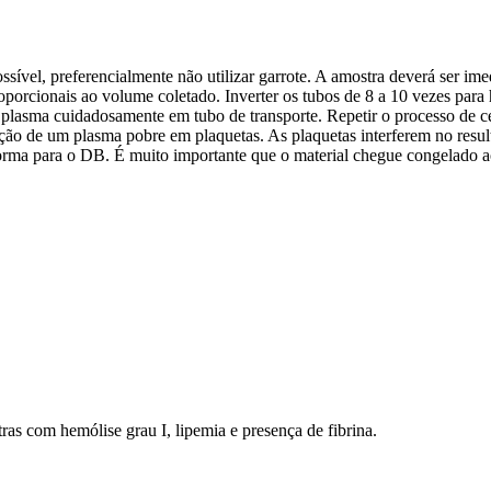
ível, preferencialmente não utilizar garrote. A amostra deverá ser imed
porcionais ao volume coletado. Inverter os tubos de 8 a 10 vezes par
asma cuidadosamente em tubo de transporte. Repetir o processo de ce
enção de um plasma pobre em plaquetas. As plaquetas interferem no re
orma para o DB. É muito importante que o material chegue congelado a
ras com hemólise grau I, lipemia e presença de fibrina.