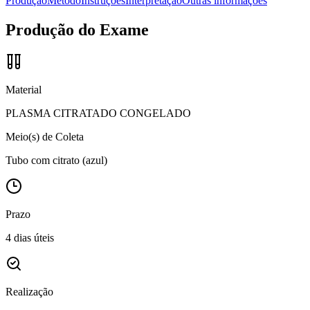
Produção
Método
Instruções
Interpretação
Outras informações
Produção do Exame
Material
PLASMA CITRATADO CONGELADO
Meio(s) de Coleta
Tubo com citrato (azul)
Prazo
4 dias úteis
Realização