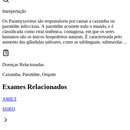
Interpretação
Os Paramyxovirus são responsáveis por causar a caxumba ou
parotidite infecciosa. A parotidite acomete todo o mundo, e é
classificada como viral sistêmica, contagiosa, em que os seres
humanos são os únicos hospedeiros naturais. É caracterizada pelo
aumento das glândulas salivares, como as sublinguais, submaxilares
e, principalmente, a parótida, resultando no levantamento do lóbulo
do pavilhão auditivo, devido ao pico do aumento da parótida, sinal
típico da doença.
Doenças Relacionadas
Caxumba, Parotidite, Orquite
Exames Relacionados
AMILT
SORO