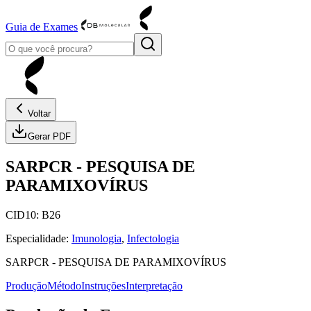
Guia de Exames
Voltar
Gerar PDF
SARPCR
-
PESQUISA DE
PARAMIXOVÍRUS
CID10:
B26
Especialidade:
Imunologia
,
Infectologia
SARPCR
-
PESQUISA DE PARAMIXOVÍRUS
Produção
Método
Instruções
Interpretação